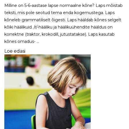
Milline on 5-6-aastase lapse normaalne kõne? Laps mõistab
teksti, mis pole seotud tema enda kogemustega. Laps
kõneleb grammatiliselt õigesti. Laps hääldab kõnes selgelt
kõiki häälikuid. /r/-hääliku ja häälikuühendite hääldus on
korrektne (traktor, krokodill, jutustatakse). Laps kasutab
kõnes omadus- …
Loe edasi