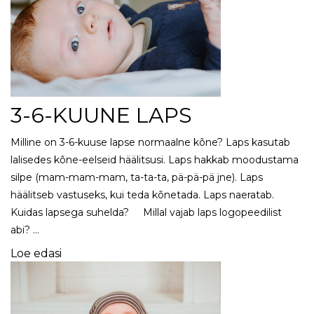
3-6-KUUNE LAPS
Milline on 3-6-kuuse lapse normaalne kõne? Laps kasutab
lalisedes kõne-eelseid häälitsusi. Laps hakkab moodustama
silpe (mam-mam-mam, ta-ta-ta, pä-pä-pä jne). Laps
häälitseb vastuseks, kui teda kõnetada. Laps naeratab.
Kuidas lapsega suhelda? Millal vajab laps logopeedilist
abi? …
Loe edasi