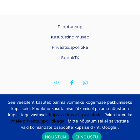
Pilootuuring
Kasutustingimused
Privaatsuspoliitika
SpeakTX
See veebileht kasutab parima võimaliku kogemuse pakkumiseks
küpsiseid. Kodulehe kasutamise jätkamisel palume nõustuda
küpsistega vastavalt
küpsiste kasutuspoliitikale
. Palun tutvu ka
meie privaatsuspoliitikaga.
. Mitte nõustumisel ei salvestata
vaid kolmandate osapoolte küpsiseid (nt. Google).
NÕUSTUN
EI NÕUSTU