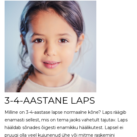
3-4-AASTANE LAPS
Milline on 3-4-aastase lapse normaalne kõne? Laps räägib
enamasti sellest, mis on tema jaoks vahetult tajutav. Laps
hääldab sõnades õigesti enamikku häälikutest. Lapsel ei
pruugi olla veel kujunenud ühe või mitme raskemini