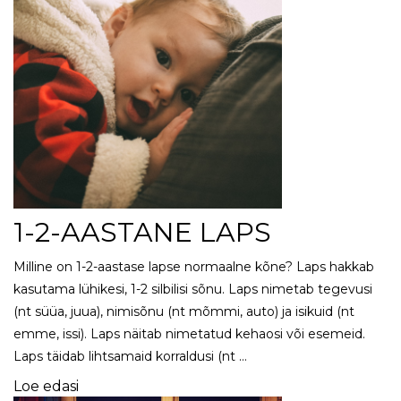
1-2-AASTANE LAPS
Milline on 1-2-aastase lapse normaalne kõne? Laps hakkab
kasutama lühikesi, 1-2 silbilisi sõnu. Laps nimetab tegevusi
(nt süüa, juua), nimisõnu (nt mõmmi, auto) ja isikuid (nt
emme, issi). Laps näitab nimetatud kehaosi või esemeid.
Laps täidab lihtsamaid korraldusi (nt …
Loe edasi