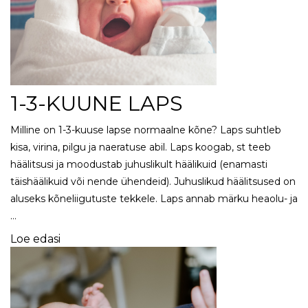
1-3-KUUNE LAPS
Milline on 1-3-kuuse lapse normaalne kõne? Laps suhtleb
kisa, virina, pilgu ja naeratuse abil. Laps koogab, st teeb
häälitsusi ja moodustab juhuslikult häälikuid (enamasti
täishäälikuid või nende ühendeid). Juhuslikud häälitsused on
aluseks kõneliigutuste tekkele. Laps annab märku heaolu- ja
…
Loe edasi