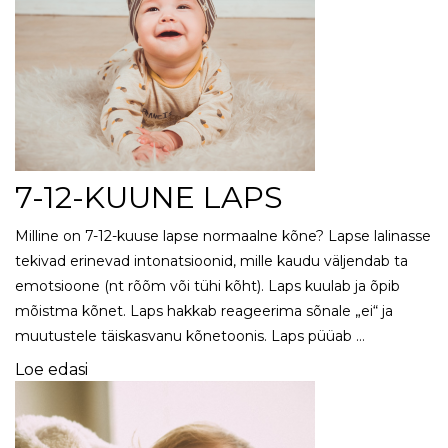
7-12-KUUNE LAPS
Milline on 7-12-kuuse lapse normaalne kõne? Lapse lalinasse
tekivad erinevad intonatsioonid, mille kaudu väljendab ta
emotsioone (nt rõõm või tühi kõht). Laps kuulab ja õpib
mõistma kõnet. Laps hakkab reageerima sõnale „ei“ ja
muutustele täiskasvanu kõnetoonis. Laps püüab …
Loe edasi