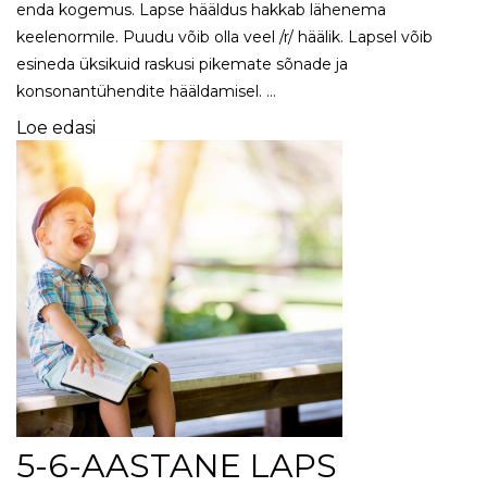
enda kogemus. Lapse hääldus hakkab lähenema
keelenormile. Puudu võib olla veel /r/ häälik. Lapsel võib
esineda üksikuid raskusi pikemate sõnade ja
konsonantühendite hääldamisel. …
Loe edasi
5-6-AASTANE LAPS