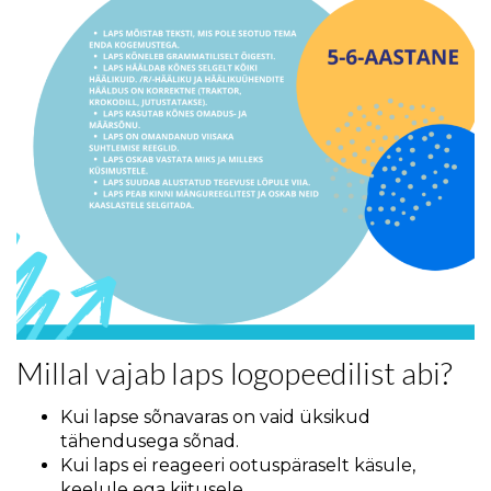
Millal vajab laps logopeedilist abi?
Kui lapse sõnavaras on vaid üksikud
tähendusega sõnad.
Kui laps ei reageeri ootuspäraselt käsule,
keelule ega kiitusele.