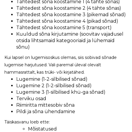
Tähtedest sõna koostamine 1 (4 tähte sõnas)
Tähtedest sõna koostamine 2 (4 tähte sõnas)
Tähtedest sõna koostamine 3 (pikemad sõnad)
Tähtedest sõna koostamine 4 (pikad sõnad)
Tähtedest sõna koostamine 5 (transport)
Kuuldud sõna kirjutamine (soovitav vajadusel
otsida lihtsamaid kategooriaid ja lühemaid
sõnu)
Kui lapsel on lugemisoskus olemas, siis sobivad sõnade
lugemise harjutused. Vali paremal üleval olevalt
hammasrattalt, kas trüki- või kirjatähed.
Lugemine (1-2-silbilised sõnad)
Lugemine 2 (1-2-silbilised sõnad)
Lugemine 3 (1-silbilised khü-ga sõnad)
Terviku osad
Riimiritta mittesobiv sõna
Pildi ja sõna ühendamine
Täiskasvanu loeb ette:
Mõistatused