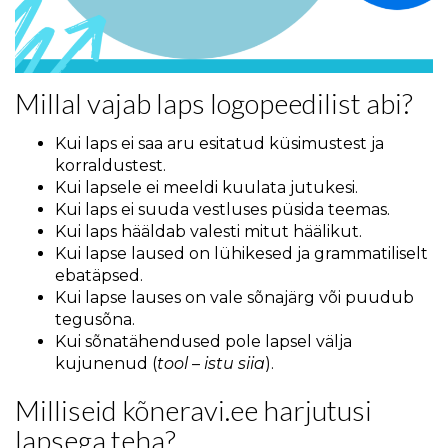
Millal vajab laps logopeedilist abi?
Kui laps ei saa aru esitatud küsimustest ja
korraldustest.
Kui lapsele ei meeldi kuulata jutukesi.
Kui laps ei suuda vestluses püsida teemas.
Kui laps hääldab valesti mitut häälikut.
Kui lapse laused on lühikesed ja grammatiliselt
ebatäpsed.
Kui lapse lauses on vale sõnajärg või puudub
tegusõna.
Kui sõnatähendused pole lapsel välja
kujunenud (
tool
–
istu siia
).
Milliseid kõneravi.ee harjutusi
lapsega teha?