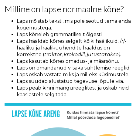
Milline on lapse normaalne kõne?
Laps mõistab teksti, mis pole seotud tema enda
kogemustega.
Laps kõneleb grammatiliselt õigesti.
Laps hääldab kõnes selgelt kõiki häälikuid. /
r
/-
hääliku ja häälikuühendite hääldus on
korrektne (
traktor
,
krokodill
,
jutustatakse).
Laps kasutab kõnes omadus- ja määrsõnu.
Laps on omandanud viisaka suhtlemise reeglid.
Laps oskab vastata miks ja milleks küsimustele.
Laps suudab alustatud tegevuse lõpule viia.
Laps peab kinni mängureeglitest ja oskab neid
kaaslastele selgitada.