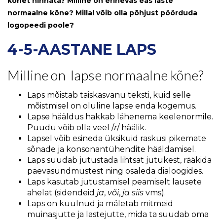
kõnet hinnata? Milline on erinevas eas laste
normaalne kõne? Millal võib olla põhjust pöörduda
logopeedi poole?
4-5-AASTANE LAPS
Milline on lapse normaalne kõne?
Laps mõistab täiskasvanu teksti, kuid selle
mõistmisel on oluline lapse enda kogemus.
Lapse hääldus hakkab lähenema keelenormile.
Puudu võib olla veel /
r
/ häälik.
Lapsel võib esineda üksikuid raskusi pikemate
sõnade ja konsonantühendite hääldamisel.
Laps suudab jutustada lihtsat jutukest, rääkida
päevasündmustest ning osaleda dialoogides.
Laps kasutab jutustamisel peamiselt lausete
ahelat (sidendeid
ja
,
või
,
ja siis
vms).
Laps on kuulnud ja mäletab mitmeid
muinasjutte ja lastejutte, mida ta suudab oma