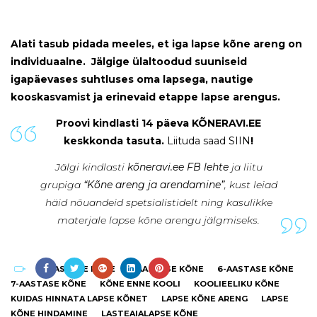
Alati tasub pidada meeles, et iga lapse kõne areng on
individuaalne. Jälgige ülaltoodud suuniseid
igapäevases suhtluses oma lapsega, nautige
kooskasvamist ja erinevaid etappe lapse arengus.
Proovi kindlasti 14 päeva KÕNERAVI.EE
keskkonda tasuta.
Liituda saad SIIN
!
Jälgi kindlasti
kõneravi.ee FB lehte
ja liitu
grupiga
“Kõne areng ja arendamine”
, kust leiad
häid nõuandeid spetsialistidelt ning kasulikke
materjale lapse kõne arengu jälgmiseks.
4-AASTASE KÕNE
5-AASTASE KÕNE
6-AASTASE KÕNE
7-AASTASE KÕNE
KÕNE ENNE KOOLI
KOOLIEELIKU KÕNE
KUIDAS HINNATA LAPSE KÕNET
LAPSE KÕNE ARENG
LAPSE
KÕNE HINDAMINE
LASTEAIALAPSE KÕNE