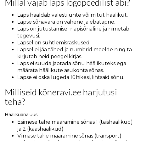
Millal vajab laps logopeedilist abi?
Laps hääldab valesti ühte või mitut häälikut.
Lapse sõnavara on vähene ja ebatäpne.
Laps on jutustamisel napisõnaline ja nimetab
tegevusi.
Lapsel on suhtlemisraskused.
Lapsel ei jää tähed ja numbrid meelde ning ta
kirjutab neid peegelkirjas.
Laps ei suuda jaotada sõnu häälikuteks ega
määrata häälikute asukohta sõnas.
Lapse ei oska lugeda lühikesi, lihtsaid sõnu.
Milliseid kõneravi.ee harjutusi
teha?
Häälikuanalüüs:
Esimese tähe määramine sõnas 1 (täishäälikud)
ja 2 (kaashäälikud)
Viimase tähe määramine sõnas (transport)