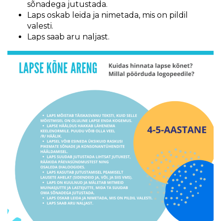
sõnadega jutustada.
Laps oskab leida ja nimetada, mis on pildil
valesti.
Laps saab aru naljast.