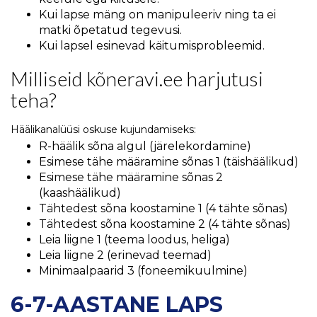
Kui lapse mäng on manipuleeriv ning ta ei
matki õpetatud tegevusi.
Kui lapsel esinevad käitumisprobleemid.
Milliseid kõneravi.ee harjutusi
teha?
Häälikanalüüsi oskuse kujundamiseks:
R-häälik sõna algul (järelekordamine)
Esimese tähe määramine sõnas 1 (täishäälikud)
Esimese tähe määramine sõnas 2
(kaashäälikud)
Tähtedest sõna koostamine 1 (4 tähte sõnas)
Tähtedest sõna koostamine 2 (4 tähte sõnas)
Leia liigne 1 (teema loodus, heliga)
Leia liigne 2 (erinevad teemad)
Minimaalpaarid 3 (foneemikuulmine)
6-7-AASTANE LAPS