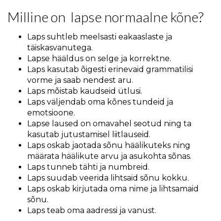
Milline on lapse normaalne kõne?
Laps suhtleb meelsasti eakaaslaste ja
täiskasvanutega.
Lapse hääldus on selge ja korrektne.
Laps kasutab õigesti erinevaid grammatilisi
vorme ja saab nendest aru.
Laps mõistab kaudseid ütlusi.
Laps väljendab oma kõnes tundeid ja
emotsioone.
Lapse laused on omavahel seotud ning ta
kasutab jutustamisel liitlauseid.
Laps oskab jaotada sõnu häälikuteks ning
määrata häälikute arvu ja asukohta sõnas.
Laps tunneb tähti ja numbreid.
Laps suudab veerida lihtsaid sõnu kokku.
Laps oskab kirjutada oma nime ja lihtsamaid
sõnu.
Laps teab oma aadressi ja vanust.