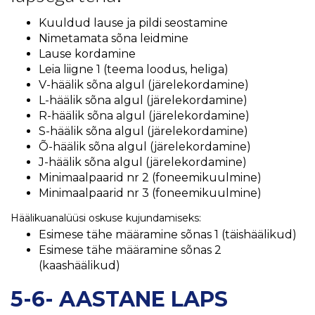
Kuuldud lause ja pildi seostamine
Nimetamata sõna leidmine
Lause kordamine
Leia liigne 1 (teema loodus, heliga)
V-häälik sõna algul (järelekordamine)
L-häälik sõna algul (järelekordamine)
R-häälik sõna algul (järelekordamine)
S-häälik sõna algul (järelekordamine)
Õ-häälik sõna algul (järelekordamine)
J-häälik sõna algul (järelekordamine)
Minimaalpaarid nr 2 (foneemikuulmine)
Minimaalpaarid nr 3 (foneemikuulmine)
Häälikuanalüüsi oskuse kujundamiseks:
Esimese tähe määramine sõnas 1 (täishäälikud)
Esimese tähe määramine sõnas 2
(kaashäälikud)
5-6- AASTANE LAPS