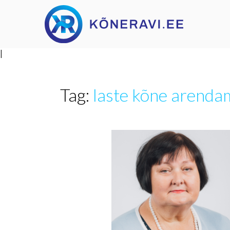
|
Tag:
laste kõne arenda