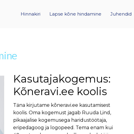
Hinnakiri
Lapse kõne hindamine
Juhendid
mine
Kasutajakogemus:
Kõneravi.ee koolis
Täna kirjutame kõneravi.ee kasutamisest
koolis. Oma kogemust jagab Ruuda Lind,
pikaajalise kogemusega haridustöötaja,
eripedagoog ja logopeed. Tema enam kui