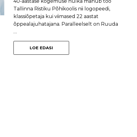
40-aastase kogemuse hulka mahub töö
Tallinna Ristiku Põhikoolis nii logopeedi,
klassiõpetaja kui viimased 22 aastat
õppealajuhatajana. Paralleelselt on Ruuda
…
LOE EDASI