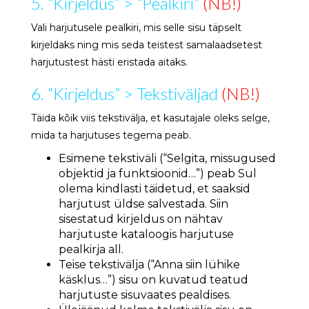
5. “Kirjeldus” > “Pealkiri”
(NB!)
Vali harjutusele pealkiri, mis selle sisu täpselt
kirjeldaks ning mis seda teistest samalaadsetest
harjutustest hästi eristada aitaks.
6. “Kirjeldus” > Tekstiväljad
(NB!)
Täida kõik viis tekstivälja, et kasutajale oleks selge,
mida ta harjutuses tegema peab.
Esimene tekstiväli (“Selgita, missugused
objektid ja funktsioonid…”) peab Sul
olema kindlasti täidetud, et saaksid
harjutust üldse salvestada. Siin
sisestatud kirjeldus on nähtav
harjutuste kataloogis harjutuse
pealkirja all.
Teise tekstivälja (“Anna siin lühike
käsklus…”) sisu on kuvatud teatud
harjutuste sisuvaates pealdises.