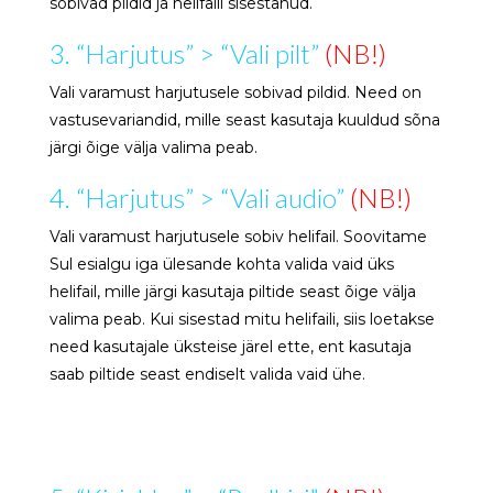
sobivad pildid ja helifaili sisestanud.
3. “
Harjutus” > “Vali pilt”
(NB!)
Vali varamust harjutusele sobivad pildid. Need on
vastusevariandid, mille seast kasutaja kuuldud sõna
järgi õige välja valima peab.
4. “
Harjutus” > “Vali audio”
(NB!)
Vali varamust harjutusele sobiv helifail. Soovitame
Sul esialgu iga ülesande kohta valida vaid üks
helifail, mille järgi kasutaja piltide seast õige välja
valima peab. Kui sisestad mitu helifaili, siis loetakse
need kasutajale üksteise järel ette, ent kasutaja
saab piltide seast endiselt valida vaid ühe.