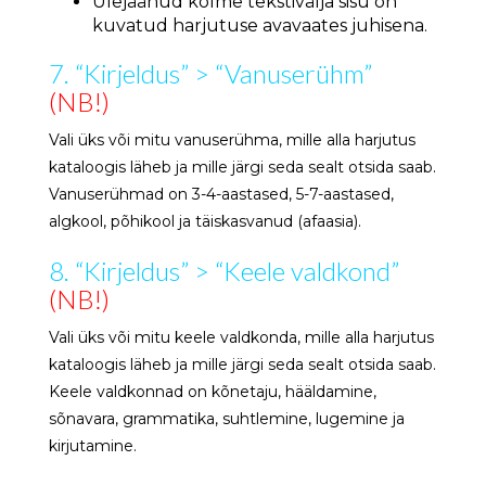
Ülejäänud kolme tekstivälja sisu on
kuvatud harjutuse avavaates juhisena.
7. “Kirjeldus” > “Vanuserühm”
(NB!)
Vali üks või mitu vanuserühma, mille alla harjutus
kataloogis läheb ja mille järgi seda sealt otsida saab.
Vanuserühmad on 3-4-aastased, 5-7-aastased,
algkool, põhikool ja täiskasvanud (afaasia).
8. “Kirjeldus” > “Keele valdkond”
(NB!)
Vali üks või mitu keele valdkonda, mille alla harjutus
kataloogis läheb ja mille järgi seda sealt otsida saab.
Keele valdkonnad on kõnetaju, hääldamine,
sõnavara, grammatika, suhtlemine, lugemine ja
kirjutamine.