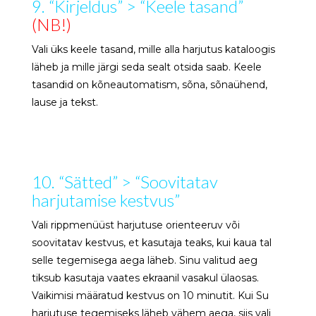
9. “Kirjeldus” > “Keele tasand”
(NB!)
Vali üks keele tasand, mille alla harjutus kataloogis
läheb ja mille järgi seda sealt otsida saab. Keele
tasandid on kõneautomatism, sõna, sõnaühend,
lause ja tekst.
10. “Sätted” > “Soovitatav
harjutamise kestvus”
Vali rippmenüüst harjutuse orienteeruv või
soovitatav kestvus, et kasutaja teaks, kui kaua tal
selle tegemisega aega läheb. Sinu valitud aeg
tiksub kasutaja vaates ekraanil vasakul ülaosas.
Vaikimisi määratud kestvus on 10 minutit. Kui Su
harjutuse tegemiseks läheb vähem aega, siis vali