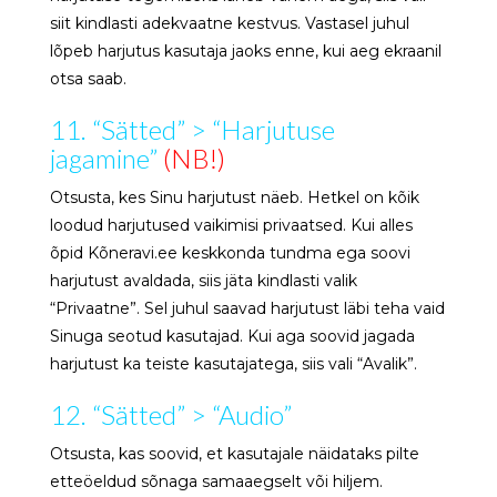
siit kindlasti adekvaatne kestvus. Vastasel juhul
lõpeb harjutus kasutaja jaoks enne, kui aeg ekraanil
otsa saab.
11. “Sätted” > “Harjutuse
jagamine”
(NB!)
Otsusta, kes Sinu harjutust näeb. Hetkel on kõik
loodud harjutused vaikimisi privaatsed. Kui alles
õpid Kõneravi.ee keskkonda tundma ega soovi
harjutust avaldada, siis jäta kindlasti valik
“Privaatne”. Sel juhul saavad harjutust läbi teha vaid
Sinuga seotud kasutajad. Kui aga soovid jagada
harjutust ka teiste kasutajatega, siis vali “Avalik”.
12. “Sätted” > “Audio”
Otsusta, kas soovid, et kasutajale näidataks pilte
etteöeldud sõnaga samaaegselt või hiljem.