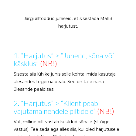
Järgi alltoodud juhiseid, et sisestada Mall 3
harjutust.
1. “
Harjutus” > “Juhend, sõna või
käsklus”
(NB!)
Sisesta siia lühike juhis selle kohta, mida kasutaja
ülesandes tegema peab. See on talle näha
ülesande pealdises.
2. “
Harjutus” > “Klient peab
vajutama nendele piltidele”
(NB!)
Vali, milline pilt vastab kuuldud sõnale (st õige
vastus). Tee seda aga alles siis, kui oled harjutusele