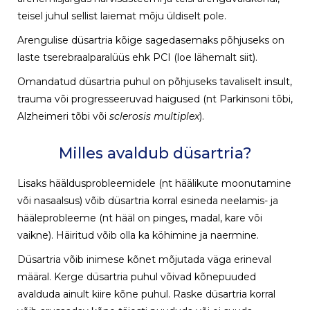
teisel juhul sellist laiemat mõju üldiselt pole.
Arengulise düsartria kõige sagedasemaks põhjuseks on
laste tserebraalparalüüs ehk PCI (loe lähemalt
siit
).
Omandatud düsartria puhul on põhjuseks tavaliselt insult,
trauma või progresseeruvad haigused (nt Parkinsoni tõbi,
Alzheimeri tõbi või
sclerosis multiplex
).
Milles avaldub düsartria?
Lisaks hääldusprobleemidele (nt häälikute moonutamine
või nasaalsus) võib düsartria korral esineda neelamis- ja
hääleprobleeme (nt hääl on pinges, madal, kare või
vaikne). Häiritud võib olla ka köhimine ja naermine.
Düsartria võib inimese kõnet mõjutada väga erineval
määral. Kerge düsartria puhul võivad kõnepuuded
avalduda ainult kiire kõne puhul. Raske düsartria korral