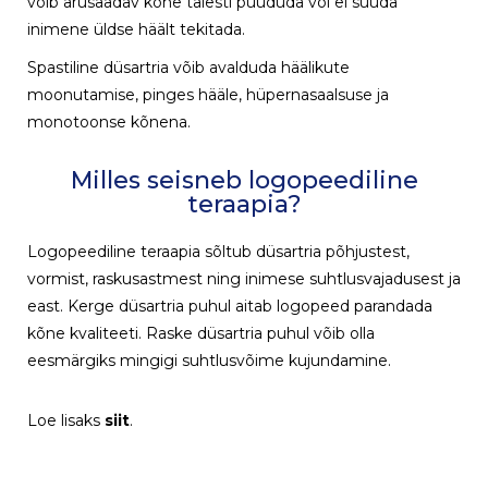
võib arusaadav kõne täiesti puududa või ei suuda
inimene üldse häält tekitada.
Spastiline düsartria võib avalduda häälikute
moonutamise, pinges hääle, hüpernasaalsuse ja
monotoonse kõnena.
Milles seisneb logopeediline
teraapia?
Logopeediline teraapia sõltub düsartria põhjustest,
vormist, raskusastmest ning inimese suhtlusvajadusest ja
east. Kerge düsartria puhul aitab logopeed parandada
kõne kvaliteeti. Raske düsartria puhul võib olla
eesmärgiks mingigi suhtlusvõime kujundamine.
Loe lisaks
siit
.