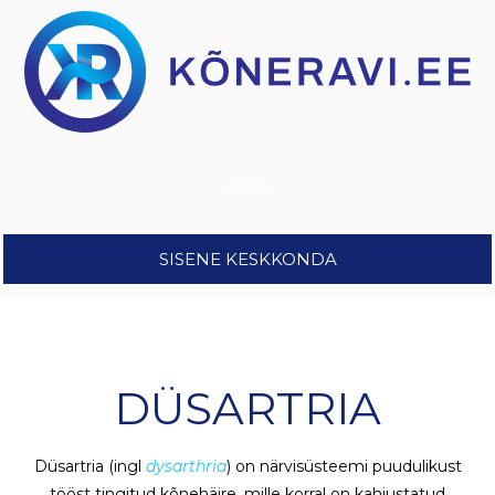
SISENE KESKKONDA
DÜSARTRIA
Düsartria (ingl
dysarthria
) on närvisüsteemi puudulikust
tööst tingitud kõnehäire, mille korral on kahjustatud