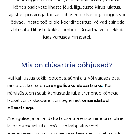
kõnes osalevate lihaste jõud, liigutuste kiirus, ulatus,
ajastus, püsivus ja täpsus. Lihased on kas liiga pinges või
lõdvad, lihaste töö ei ole koordineeritud, võivad esineda
tahtmatud lihaste kokkutõmbed. Düsartria võib tekkida
igas vanuses inimestel.
Mis on düsartria põhjused?
Kui kahjustus tekib looteeas, sünni ajal või varases eas,
nimetatakse seda
arenguliseks düsartriaks
.
Kui
närvisüsteem saab kahjustada juba arenenud kõnega
lapsel või täiskasvanul, on tegemist
omandatud
düsartriaga
.
Arengulise ja omandatud düsartria eristamine on oluline,
kuna esimesel juhul mõjutab kahjustus veel
arenemisjärgus närvisüsteemi ja teisi arenguvaldkondi,