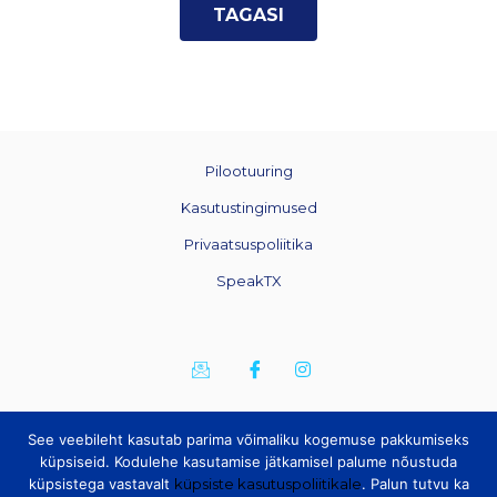
TAGASI
Pilootuuring
Kasutustingimused
Privaatsuspoliitika
SpeakTX
See veebileht kasutab parima võimaliku kogemuse pakkumiseks
küpsiseid. Kodulehe kasutamise jätkamisel palume nõustuda
küpsistega vastavalt
küpsiste kasutuspoliitikale
. Palun tutvu ka