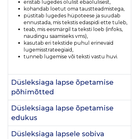
eristab lugedes olulist ebaolulisest,
kohandab loetut oma taustteadmistega,
püstitab lugedes hüpoteese ja suudab
ennustada, mis tekstis edaspidi ette tuleb,
teab, mis eesmärgil ta teksti loeb (infoks,
naudingu saamiseks vms),
kasutab eri tekstide puhul erinevaid
lugemisstrateegiaid,
tunneb lugemise või teksti vastu huvi.
Düsleksiaga lapse õpetamise
põhimõtted
Düsleksiaga lapse õpetamise
edukus
Düsleksiaga lapsele sobiva