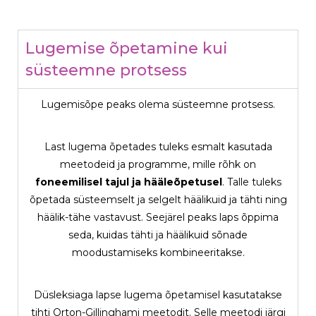
Lugemise õpetamine kui
süsteemne protsess
Lugemisõpe peaks olema süsteemne protsess.
Last lugema õpetades tuleks esmalt kasutada
meetodeid ja programme, mille rõhk on
foneemilisel tajul ja hääleõpetusel
. Talle tuleks
õpetada süsteemselt ja selgelt häälikuid ja tähti ning
häälik-tähe vastavust. Seejärel peaks laps õppima
seda, kuidas tähti ja häälikuid sõnade
moodustamiseks kombineeritakse.
Düsleksiaga lapse lugema õpetamisel kasutatakse
tihti Orton-Gillinghami meetodit. Selle meetodi järgi