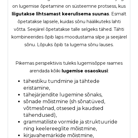
on lugemise õpetamine on süsteemne protsess, kus
liigutakse lihtsamast keerulisema suunas
. Esmalt
õpetatakse lapsele, kuidas sõnu häälikuteks lahti
võtta. Seejärel õpetatakse talle selgeks tähed. Tähti
kombineerides õpib laps moodustama silpe ja seejärel
sõnu. Lõpuks õpib ta lugema sõnu lauses.
Pikemas perspektiivis tuleks lugemisõppe raames
arendada kõiki
lugemise
osaoskusi
:
tähestiku tundmine ja tähtede
eristamine,
tähejärjendite lugemine sõnaks,
sõnade mõistmine (sh sõnatüved,
võtmesõnad, otsesed ja kaudsed
tähendused),
grammatiliste vormide ja struktuuride
ning keelereeglite mõistmine,
kirjavahemärkide mõistmine,