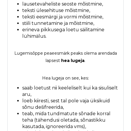
lausetevaheliste seoste mõistmine,
teksti ülesehituse mõistmine,
teksti eesmärgi ja vormi mõistmine,
stiili tunnetamine ja mõistmine,
erineva pikkusega loetu säilitamine
lühimälus.
Lugemisõppe peaeesmärk peaks olema arendada
lapsest
hea lugeja
.
Hea lugeja on see, kes:
saab loetust nii keeleliselt kui ka sisuliselt
aru,
loeb kiiresti, sest tal pole vaja üksikuid
sõnu dešifreerida,
teab, mida tundmatute sõnade korral
teha (tähendusi oletada, sõnastikku
kasutada, ignoreerida vms),