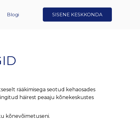
Blogi
SISENE KESKKONDA
GID
tseselt rääkimisega seotud kehaosades
 tingitud häirest peaaju kõnekeskustes
liku kõnevõimetuseni.