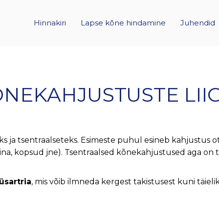
Hinnakiri
Lapse kõne hindamine
Juhendid
NEKAHJUSTUSTE LII
 ja tsentraalseteks. Esimeste puhul esineb kahjustus o
, nina, kopsud jne). Tsentraalsed kõnekahjustused aga on
üsartria
, mis võib ilmneda kergest takistusest kuni täie