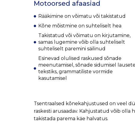
Motoorsed afaasiad
Rääkimine on võimatu või takistatud
Kõne mõistmine on suhteliselt hea
Takistatud või võimatu on kirjutamine,
samas lugemine võib olla suhteliselt
suhteliselt paremini säilinud
Esinevad olulised raskused sõnade
meenutamisel, sõnade sidumisel lausete
tekstiks, grammatiliste vormide
kasutamisel
Tsentraalsed kõnekahjustused on veel düsa
raskesti arusaadav. Kahjustatud võib olla 
takistada parema käe halvatus.