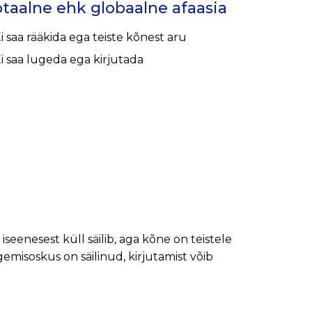
taalne ehk globaalne afaasia
i saa rääkida ega teiste kõnest aru
i saa lugeda ega kirjutada
eenesest küll säilib, aga kõne on teistele
emisoskus on säilinud, kirjutamist võib