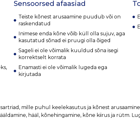
Sensoorsed afaasiad
To
Teiste kõnest arusaamine puudub või on
E
raskendatud
E
Inimese enda kõne võib küll olla sujuv, aga
kasutatud sõnad ei pruugi olla õiged
Sageli ei ole võimalik kuuldud sõna isegi
korrektselt korrata
ks,
Enamasti ei ole võimalik lugeda ega
kirjutada
rtriad, mille puhul keelekasutus ja kõnest arusaamine is
hääldamine, hääl, kõnehingamine, kõne kiirus ja rütm. Lug