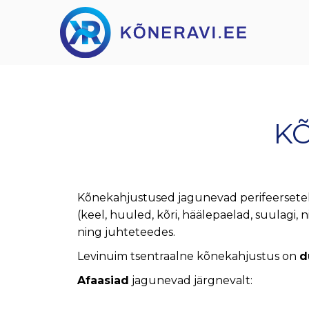
KÕ
Kõnekahjustused jagunevad perifeerseteks
(keel, huuled, kõri, häälepaelad, suulagi
ning juhteteedes.
Levinuim tsentraalne kõnekahjustus on
d
Afaasiad
jagunevad järgnevalt: