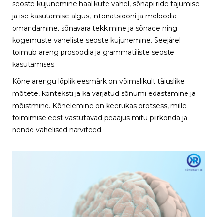
seoste kujunemine häälikute vahel, sõnapiiride tajumise
ja ise kasutamise algus, intonatsiooni ja meloodia
omandamine, sõnavara tekkimine ja sõnade ning
kogemuste vaheliste seoste kujunemine. Seejärel
toimub areng prosoodia ja grammatiliste seoste
kasutamises.
Kõne arengu lõplik eesmärk on võimalikult täiuslike
mõtete, konteksti ja ka varjatud sõnumi edastamine ja
mõistmine. Kõnelemine on keerukas protsess, mille
toimimise eest vastutavad peaajus mitu piirkonda ja
nende vahelised närviteed.