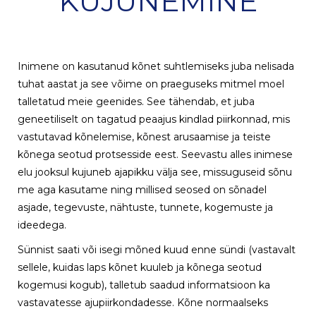
KUJUNEMINE
Inimene on kasutanud kõnet suhtlemiseks juba nelisada
tuhat aastat ja see võime on praeguseks mitmel moel
talletatud meie geenides. See tähendab, et juba
geneetiliselt on tagatud peaajus kindlad piirkonnad, mis
vastutavad kõnelemise, kõnest arusaamise ja teiste
kõnega seotud protsesside eest. Seevastu alles inimese
elu jooksul kujuneb ajapikku välja see, missuguseid sõnu
me aga kasutame ning millised seosed on sõnadel
asjade, tegevuste, nähtuste, tunnete, kogemuste ja
ideedega.
Sünnist saati või isegi mõned kuud enne sündi (vastavalt
sellele, kuidas laps kõnet kuuleb ja kõnega seotud
kogemusi kogub), talletub saadud informatsioon ka
vastavatesse ajupiirkondadesse. Kõne normaalseks