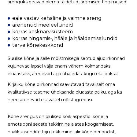
arenguks peavad olema täidetud järgmised tingimused:
eale vastav kehaline ja vaimne areng
arenenud meeleelundid
korras kesknärvisüsteem
korras hingamis-, hääle ja hääldamiselundid
terve kõnekeskkond
Suulise kõne ja selle mõistmisega seotud ajupiirkonnad
kujunevad lapsel välja enam-vähem kolmandaks
eluaastaks, arenevad aga üha edasi kogu elu jooksul.
Kirjaliku kõne piirkonnad saavutavad tavaliselt oma
kvalitatiivse taseme üheksanda eluaasta paiku, aga ka
need arenevad elu vältel mõistagi edasi.
Kõne arengus on olulised kõik aspektid: kõne ja
emotsiooni seoste tekkimine alates koogamisest,
häälikuasendite taju tekkimine lalinkõne perioodist,